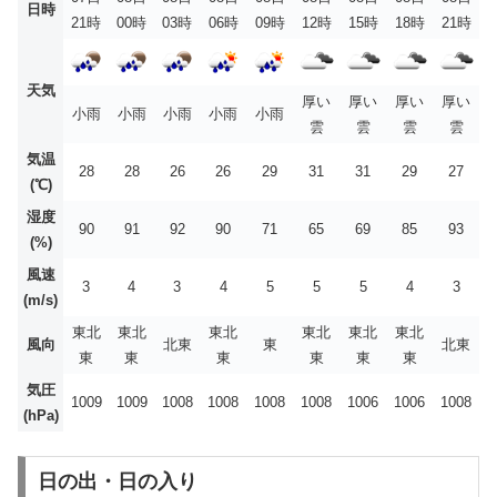
日時
21時
00時
03時
06時
09時
12時
15時
18時
21時
天気
厚い
厚い
厚い
厚い
小雨
小雨
小雨
小雨
小雨
雲
雲
雲
雲
気温
28
28
26
26
29
31
31
29
27
(℃)
湿度
90
91
92
90
71
65
69
85
93
(%)
風速
3
4
3
4
5
5
5
4
3
(m/s)
東北
東北
東北
東北
東北
東北
風向
北東
東
北東
東
東
東
東
東
東
気圧
1009
1009
1008
1008
1008
1008
1006
1006
1008
(hPa)
日の出・日の入り