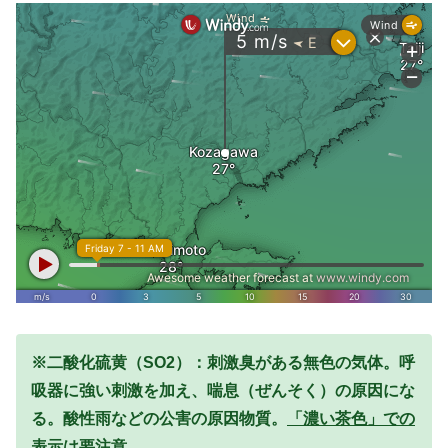
※二酸化硫黄（SO2）：刺激臭がある無色の気体。呼
吸器に強い刺激を加え、喘息（ぜんそく）の原因にな
る。酸性雨などの公害の原因物質。
「濃い茶色」での
表示は要注意。