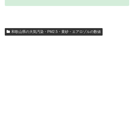
和歌山県の大気汚染・PM2.5・黄砂・エアロゾルの数値