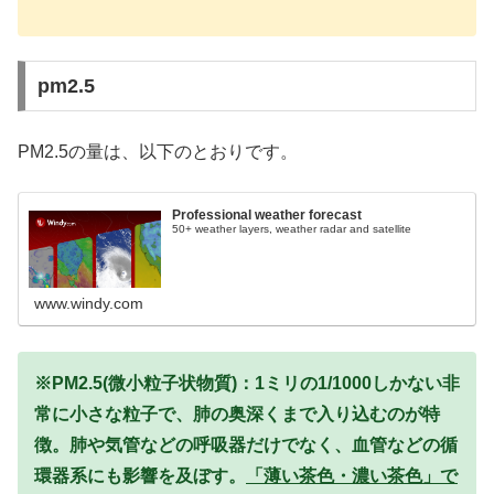
pm2.5
PM2.5の量は、以下のとおりです。
Professional weather forecast
50+ weather layers, weather radar and satellite
www.windy.com
※PM2.5(微小粒子状物質)：1ミリの1/1000しかない非
常に小さな粒子で、肺の奥深くまで入り込むのが特
徴。肺や気管などの呼吸器だけでなく、血管などの循
環器系にも影響を及ぼす。
「薄い茶色・濃い茶色」で