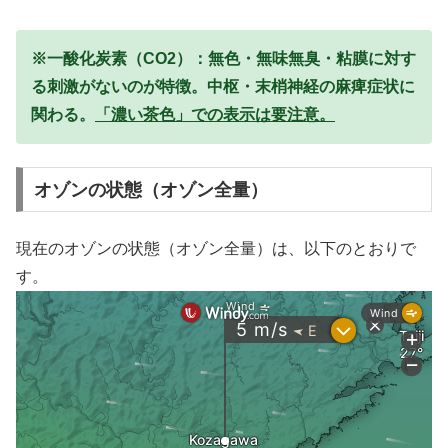
※一酸化炭素（CO2）：無色・無味無臭・粘膜に対す
る刺激がないのが特徴。中枢・末梢神経の麻痺症状に
関わる。
「濃い茶色」での表示は要注意。
オゾンの状態（オゾン全量）
現在のオゾンの状態（オゾン全量）は、以下のとおりで
す。