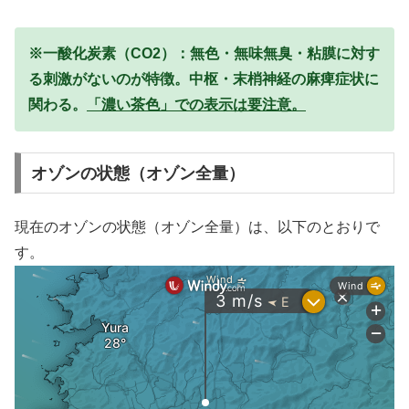
※一酸化炭素（CO2）：無色・無味無臭・粘膜に対す
る刺激がないのが特徴。中枢・末梢神経の麻痺症状に
関わる。
「濃い茶色」での表示は要注意。
オゾンの状態（オゾン全量）
現在のオゾンの状態（オゾン全量）は、以下のとおりで
す。