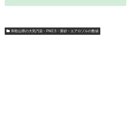
和歌山県の大気汚染・PM2.5・黄砂・エアロゾルの数値