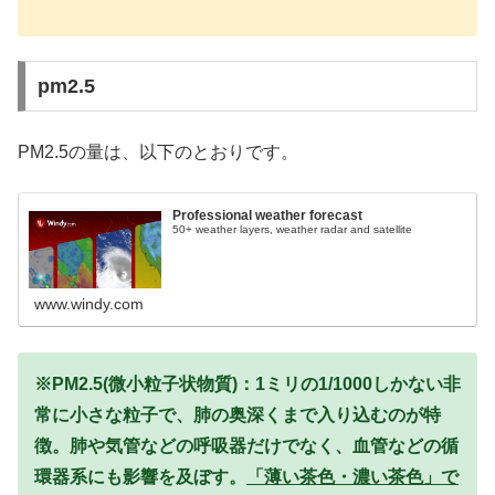
pm2.5
PM2.5の量は、以下のとおりです。
Professional weather forecast
50+ weather layers, weather radar and satellite
www.windy.com
※PM2.5(微小粒子状物質)：1ミリの1/1000しかない非
常に小さな粒子で、肺の奥深くまで入り込むのが特
徴。肺や気管などの呼吸器だけでなく、血管などの循
環器系にも影響を及ぼす。
「薄い茶色・濃い茶色」で