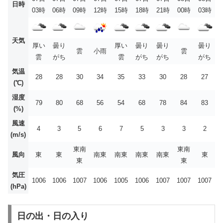
日時
03時
06時
09時
12時
15時
18時
21時
00時
03時
天気
厚い
曇り
厚い
曇り
曇り
曇り
雲
小雨
雲
雲
がち
雲
がち
がち
がち
気温
28
28
30
34
35
33
30
28
27
(℃)
湿度
79
80
68
56
54
68
78
84
83
(%)
風速
4
3
5
6
7
5
3
3
2
(m/s)
東南
東南
風向
東
東
南東
南東
南東
南東
東
東
東
気圧
1006
1006
1007
1006
1005
1006
1007
1007
1007
(hPa)
日の出・日の入り