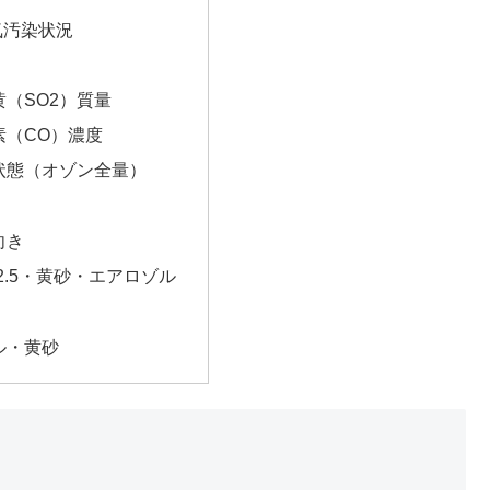
気汚染状況
（SO2）質量
素（CO）濃度
状態（オゾン全量）
向き
2.5・黄砂・エアロゾル
ル・黄砂