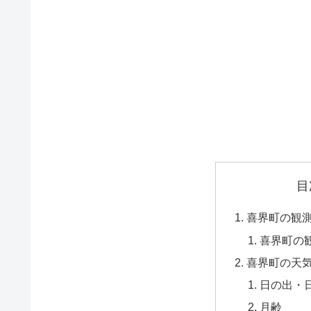
目
喜界町の観
喜界町の
喜界町の天
日の出・
月齢