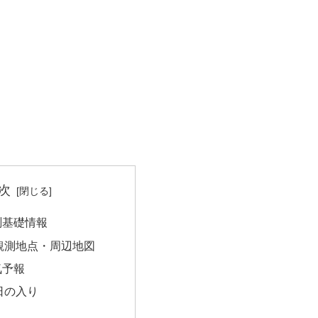
次
測基礎情報
観測地点・周辺地図
気予報
日の入り