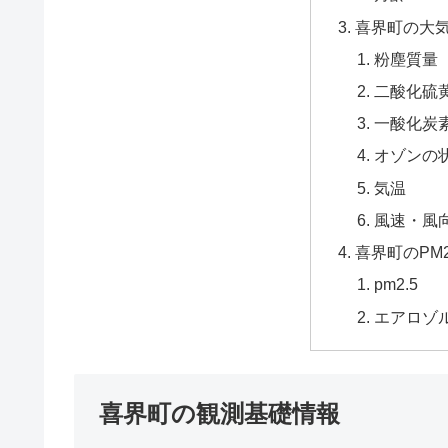
喜界町の大
粉塵質量
二酸化硫黄
一酸化炭
オゾンの
気温
風速・風
喜界町のPM
pm2.5
エアロゾ
喜界町の観測基礎情報