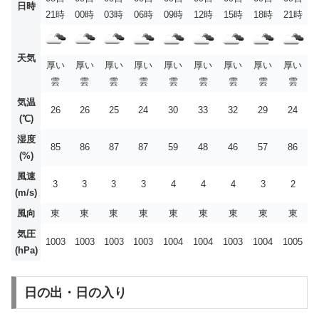
日時
21時
00時
03時
06時
09時
12時
15時
18時
21時
天気
厚い
厚い
厚い
厚い
厚い
厚い
厚い
厚い
厚い
雲
雲
雲
雲
雲
雲
雲
雲
雲
気温
26
26
25
24
30
33
32
29
24
(℃)
湿度
85
86
87
87
59
48
46
57
86
(%)
風速
3
3
3
3
4
4
4
3
2
(m/s)
風向
東
東
東
東
東
東
東
東
東
気圧
1003
1003
1003
1003
1004
1004
1003
1004
1005
(hPa)
日の出・日の入り