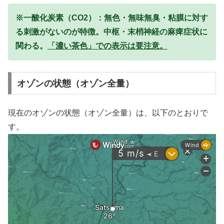
※一酸化炭素（CO2）：無色・無味無臭・粘膜に対す
る刺激がないのが特徴。中枢・末梢神経の麻痺症状に
関わる。
「濃い茶色」での表示は要注意。
オゾンの状態（オゾン全量）
現在のオゾンの状態（オゾン全量）は、以下のとおりで
す。