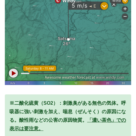
※二酸化硫黄（SO2）：刺激臭がある無色の気体。呼
吸器に強い刺激を加え、喘息（ぜんそく）の原因にな
る。酸性雨などの公害の原因物質。
「濃い茶色」での
表示は要注意。