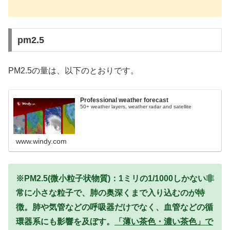
pm2.5
PM2.5の量は、以下のとおりです。
Professional weather forecast
50+ weather layers, weather radar and satellite
www.windy.com
※PM2.5(微小粒子状物質)：1ミリの1/1000しかない非
常に小さな粒子で、肺の奥深くまで入り込むのが特
徴。肺や気管などの呼吸器だけでなく、血管などの循
環器系にも影響を及ぼす。
「薄い茶色・濃い茶色」で