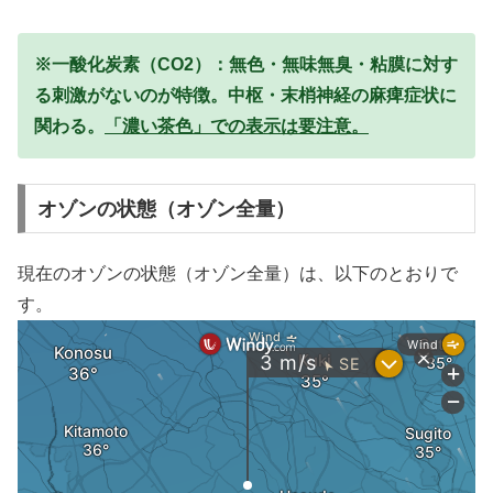
※一酸化炭素（CO2）：無色・無味無臭・粘膜に対す
る刺激がないのが特徴。中枢・末梢神経の麻痺症状に
関わる。
「濃い茶色」での表示は要注意。
オゾンの状態（オゾン全量）
現在のオゾンの状態（オゾン全量）は、以下のとおりで
す。