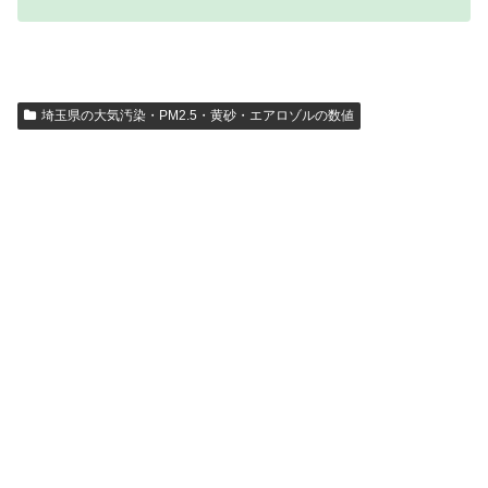
埼玉県の大気汚染・PM2.5・黄砂・エアロゾルの数値