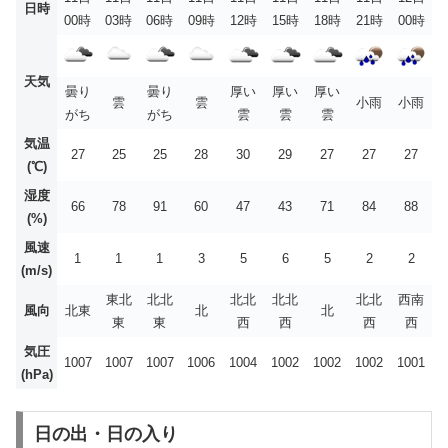
日時
00時
03時
06時
09時
12時
15時
18時
21時
00時
天気
曇り
曇り
厚い
厚い
厚い
雲
雲
小雨
小雨
がち
がち
雲
雲
雲
気温
27
25
25
28
30
29
27
27
27
(℃)
湿度
66
78
91
60
47
43
71
84
88
(%)
風速
1
1
1
3
5
6
5
2
2
(m/s)
東北
北北
北北
北北
北北
西南
風向
北東
北
北
東
東
西
西
西
西
気圧
1007
1007
1007
1006
1004
1002
1002
1002
1001
(hPa)
日の出・日の入り