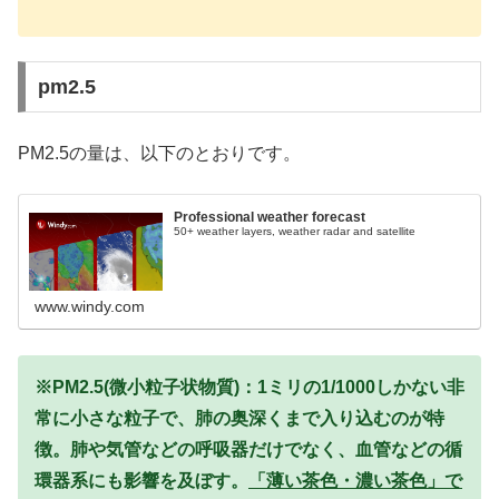
pm2.5
PM2.5の量は、以下のとおりです。
Professional weather forecast
50+ weather layers, weather radar and satellite
www.windy.com
※PM2.5(微小粒子状物質)：1ミリの1/1000しかない非
常に小さな粒子で、肺の奥深くまで入り込むのが特
徴。肺や気管などの呼吸器だけでなく、血管などの循
環器系にも影響を及ぼす。
「薄い茶色・濃い茶色」で