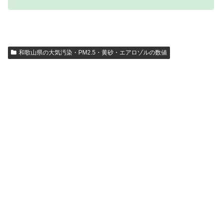
和歌山県の大気汚染・PM2.5・黄砂・エアロゾルの数値