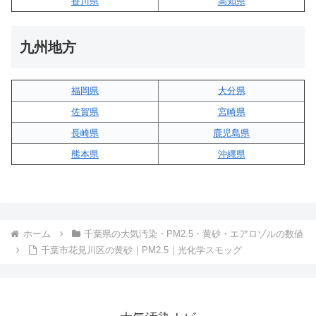
香川県
高知県
九州地方
福岡県
大分県
佐賀県
宮崎県
長崎県
鹿児島県
熊本県
沖縄県
ホーム
千葉県の大気汚染・PM2.5・黄砂・エアロゾルの数値
千葉市花見川区の黄砂｜PM2.5｜光化学スモッグ