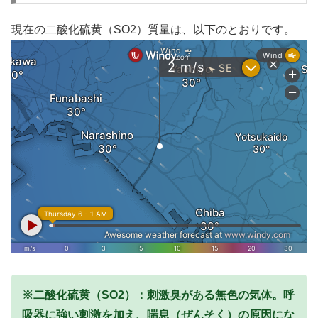
現在の二酸化硫黄（SO2）質量は、以下のとおりです。
※二酸化硫黄（SO2）：刺激臭がある無色の気体。呼
吸器に強い刺激を加え、喘息（ぜんそく）の原因にな