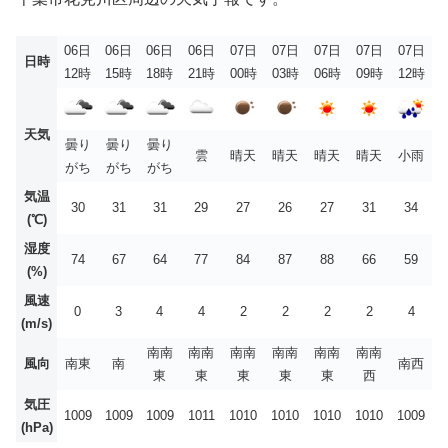
06日
06日
06日
06日
07日
07日
07日
07日
07日
日時
12時
15時
18時
21時
00時
03時
06時
09時
12時
天気
曇り
曇り
曇り
雲
晴天
晴天
晴天
晴天
小雨
がち
がち
がち
気温
30
31
31
29
27
26
27
31
34
(℃)
湿度
74
67
64
77
84
87
88
66
59
(%)
風速
0
3
4
4
2
2
2
2
4
(m/s)
南南
南南
南南
南南
南南
南南
風向
南東
南
南西
東
東
東
東
東
西
気圧
1009
1009
1009
1011
1010
1010
1010
1010
1009
(hPa)