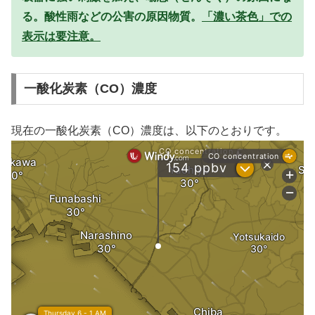
る。酸性雨などの公害の原因物質。
「濃い茶色」での
表示は要注意。
一酸化炭素（CO）濃度
現在の一酸化炭素（CO）濃度は、以下のとおりです。