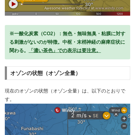
※一酸化炭素（CO2）：無色・無味無臭・粘膜に対す
る刺激がないのが特徴。中枢・末梢神経の麻痺症状に
関わる。
「濃い茶色」での表示は要注意。
オゾンの状態（オゾン全量）
現在のオゾンの状態（オゾン全量）は、以下のとおりで
す。