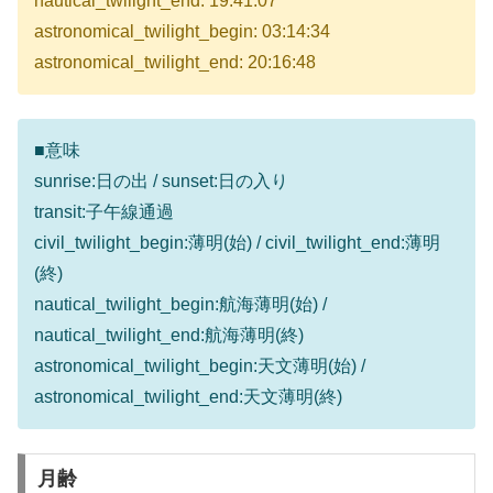
nautical_twilight_end: 19:41:07
astronomical_twilight_begin: 03:14:34
astronomical_twilight_end: 20:16:48
■意味
sunrise:日の出 / sunset:日の入り
transit:子午線通過
civil_twilight_begin:薄明(始) / civil_twilight_end:薄明
(終)
nautical_twilight_begin:航海薄明(始) /
nautical_twilight_end:航海薄明(終)
astronomical_twilight_begin:天文薄明(始) /
astronomical_twilight_end:天文薄明(終)
月齢