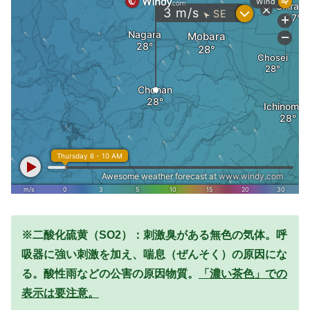
※二酸化硫黄（SO2）：刺激臭がある無色の気体。呼
吸器に強い刺激を加え、喘息（ぜんそく）の原因にな
る。酸性雨などの公害の原因物質。
「濃い茶色」での
表示は要注意。