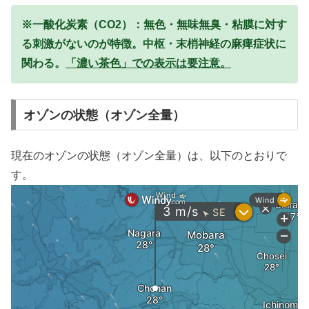
※一酸化炭素（CO2）：無色・無味無臭・粘膜に対す
る刺激がないのが特徴。中枢・末梢神経の麻痺症状に
関わる。
「濃い茶色」での表示は要注意。
オゾンの状態（オゾン全量）
現在のオゾンの状態（オゾン全量）は、以下のとおりで
す。