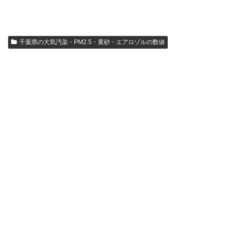
千葉県の大気汚染・PM2.5・黄砂・エアロゾルの数値