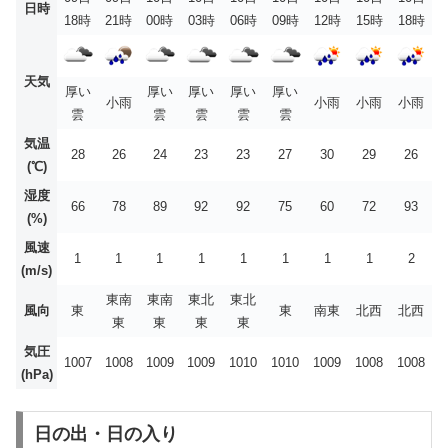
日時
18時
21時
00時
03時
06時
09時
12時
15時
18時
天気
厚い
厚い
厚い
厚い
厚い
小雨
小雨
小雨
小雨
雲
雲
雲
雲
雲
気温
28
26
24
23
23
27
30
29
26
(℃)
湿度
66
78
89
92
92
75
60
72
93
(%)
風速
1
1
1
1
1
1
1
1
2
(m/s)
東南
東南
東北
東北
風向
東
東
南東
北西
北西
東
東
東
東
気圧
1007
1008
1009
1009
1010
1010
1009
1008
1008
(hPa)
日の出・日の入り