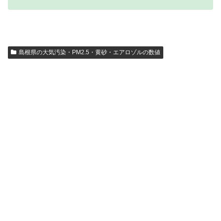
島根県の大気汚染・PM2.5・黄砂・エアロゾルの数値