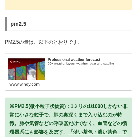
pm2.5
PM2.5の量は、以下のとおりです。
Professional weather forecast
50+ weather layers, weather radar and satellite
www.windy.com
※PM2.5(微小粒子状物質)：1ミリの1/1000しかない非
常に小さな粒子で、肺の奥深くまで入り込むのが特
徴。肺や気管などの呼吸器だけでなく、血管などの循
環器系にも影響を及ぼす。
「薄い茶色・濃い茶色」で