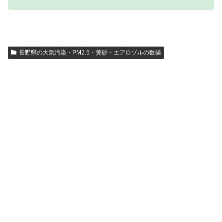
長野県の大気汚染・PM2.5・黄砂・エアロゾルの数値