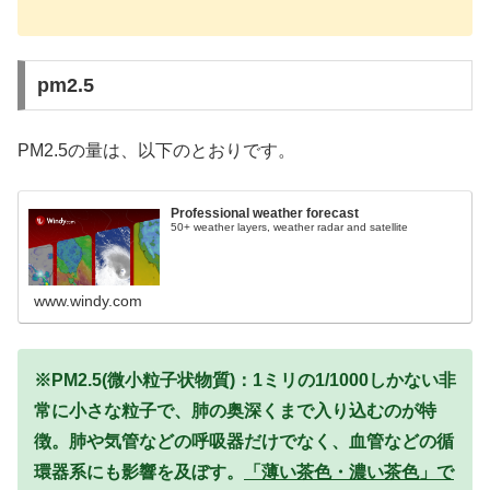
pm2.5
PM2.5の量は、以下のとおりです。
Professional weather forecast
50+ weather layers, weather radar and satellite
www.windy.com
※PM2.5(微小粒子状物質)：1ミリの1/1000しかない非
常に小さな粒子で、肺の奥深くまで入り込むのが特
徴。肺や気管などの呼吸器だけでなく、血管などの循
環器系にも影響を及ぼす。
「薄い茶色・濃い茶色」で