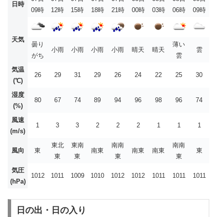
日時
09時
12時
15時
18時
21時
00時
03時
06時
09時
天気
曇り
薄い
小雨
小雨
小雨
小雨
晴天
晴天
雲
がち
雲
気温
26
29
31
29
26
24
22
25
30
(℃)
湿度
80
67
74
89
94
96
98
96
74
(%)
風速
1
3
3
2
2
2
1
1
1
(m/s)
東北
東南
南南
南南
風向
東
南東
南東
南東
東
東
東
東
東
気圧
1012
1011
1009
1010
1012
1012
1011
1011
1011
(hPa)
日の出・日の入り