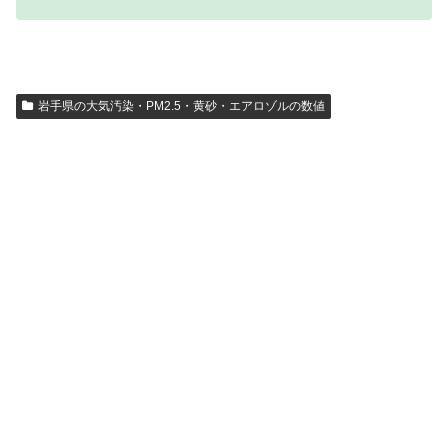
岩手県の大気汚染・PM2.5・黄砂・エアロゾルの数値