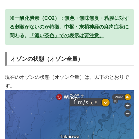
※一酸化炭素（CO2）：無色・無味無臭・粘膜に対す
る刺激がないのが特徴。中枢・末梢神経の麻痺症状に
関わる。
「濃い茶色」での表示は要注意。
オゾンの状態（オゾン全量）
現在のオゾンの状態（オゾン全量）は、以下のとおりで
す。