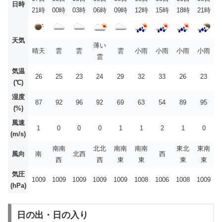
日時
21時
00時
03時
06時
09時
12時
15時
18時
21時
天気
薄い
晴天
雲
雲
雲
小雨
小雨
小雨
小雨
雲
気温
26
25
23
24
29
32
33
26
23
(℃)
湿度
87
92
96
92
69
63
54
89
95
(%)
風速
1
0
0
0
1
1
2
1
0
(m/s)
南南
北北
南南
南南
東北
東南
風向
南
北西
西
西
西
東
東
東
東
気圧
1009
1009
1009
1009
1009
1008
1006
1008
1009
(hPa)
日の出・日の入り