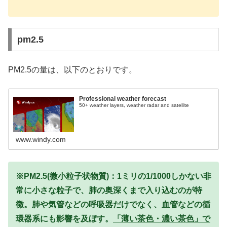
pm2.5
PM2.5の量は、以下のとおりです。
Professional weather forecast
50+ weather layers, weather radar and satellite
www.windy.com
※PM2.5(微小粒子状物質)：1ミリの1/1000しかない非
常に小さな粒子で、肺の奥深くまで入り込むのが特
徴。肺や気管などの呼吸器だけでなく、血管などの循
環器系にも影響を及ぼす。
「薄い茶色・濃い茶色」で