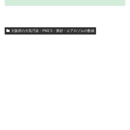
大阪府の大気汚染・PM2.5・黄砂・エアロゾルの数値