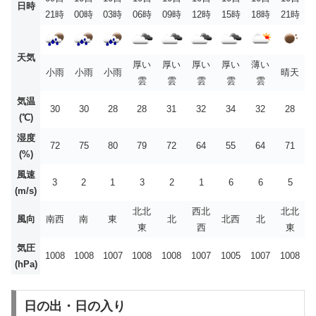
日時
21時
00時
03時
06時
09時
12時
15時
18時
21時
天気
厚い
厚い
厚い
厚い
薄い
小雨
小雨
小雨
晴天
雲
雲
雲
雲
雲
気温
30
30
28
28
31
32
34
32
28
(℃)
湿度
72
75
80
79
72
64
55
64
71
(%)
風速
3
2
1
3
2
1
6
6
5
(m/s)
北北
西北
北北
風向
南西
南
東
北
北西
北
東
西
東
気圧
1008
1008
1007
1008
1008
1007
1005
1007
1008
(hPa)
日の出・日の入り