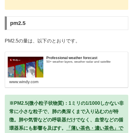
pm2.5
PM2.5の量は、以下のとおりです。
Professional weather forecast
50+ weather layers, weather radar and satellite
www.windy.com
※PM2.5(微小粒子状物質)：1ミリの1/1000しかない非
常に小さな粒子で、肺の奥深くまで入り込むのが特
徴。肺や気管などの呼吸器だけでなく、血管などの循
環器系にも影響を及ぼす。
「薄い茶色・濃い茶色」で