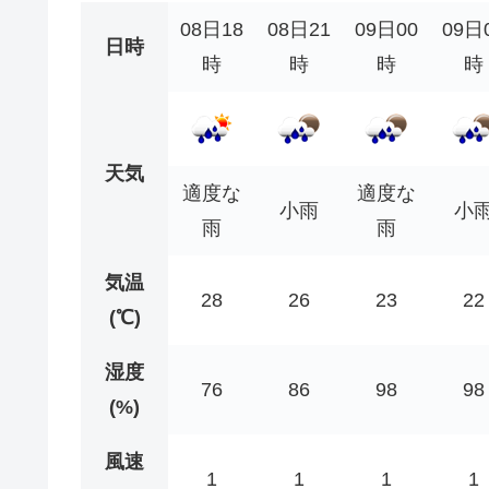
08日18
08日21
09日00
09日
日時
時
時
時
時
天気
適度な
適度な
小雨
小
雨
雨
気温
28
26
23
22
(℃)
湿度
76
86
98
98
(%)
風速
1
1
1
1