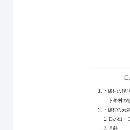
目
下條村の観
下條村の
下條村の天
日の出・
月齢