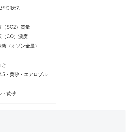
気汚染状況
（SO2）質量
素（CO）濃度
状態（オゾン全量）
向き
2.5・黄砂・エアロゾル
ル・黄砂