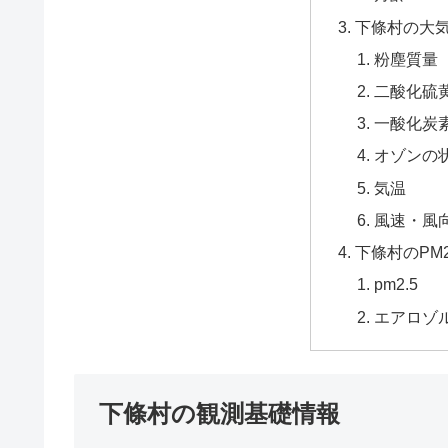
下條村の大
粉塵質量
二酸化硫黄
一酸化炭
オゾンの
気温
風速・風
下條村のPM
pm2.5
エアロゾ
下條村の観測基礎情報