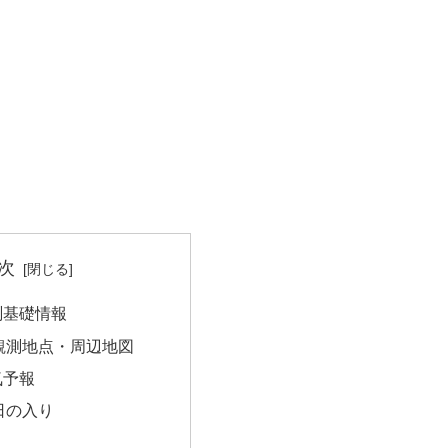
次
測基礎情報
観測地点・周辺地図
気予報
日の入り