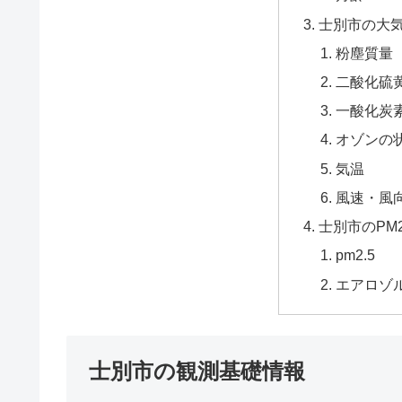
士別市の大
粉塵質量
二酸化硫黄
一酸化炭
オゾンの
気温
風速・風
士別市のPM
pm2.5
エアロゾ
士別市の観測基礎情報