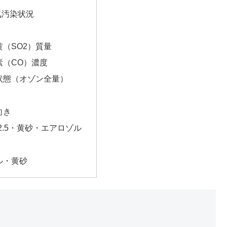
気汚染状況
（SO2）質量
素（CO）濃度
状態（オゾン全量）
向き
2.5・黄砂・エアロゾル
ル・黄砂