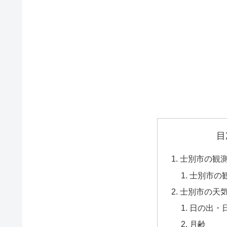
目
士別市の観
士別市の
士別市の天
日の出・
月齢