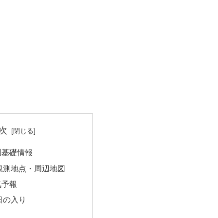
次
測基礎情報
観測地点・周辺地図
気予報
日の入り