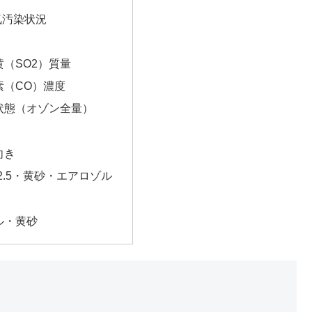
気汚染状況
（SO2）質量
素（CO）濃度
状態（オゾン全量）
向き
2.5・黄砂・エアロゾル
ル・黄砂