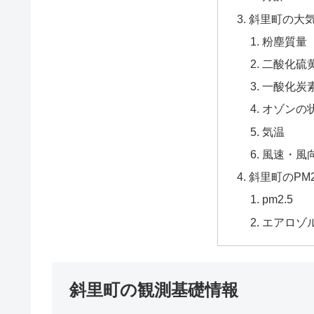
斜里町の大
粉塵質量
二酸化硫黄
一酸化炭
オゾンの
気温
風速・風
斜里町のPM
pm2.5
エアロゾ
斜里町の観測基礎情報