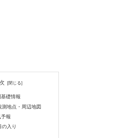
次
測基礎情報
観測地点・周辺地図
気予報
日の入り