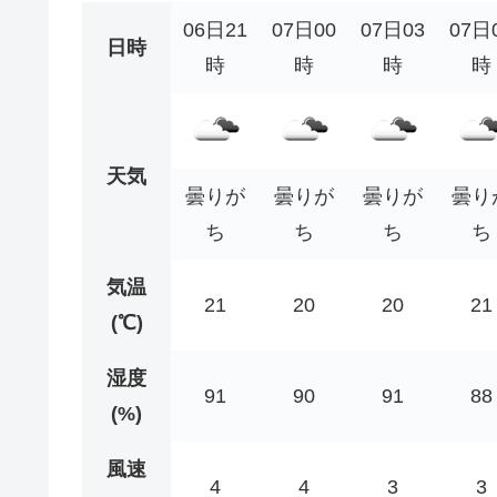
06日21
07日00
07日03
07日
日時
時
時
時
時
天気
曇りが
曇りが
曇りが
曇り
ち
ち
ち
ち
気温
21
20
20
21
(℃)
湿度
91
90
91
88
(%)
風速
4
4
3
3