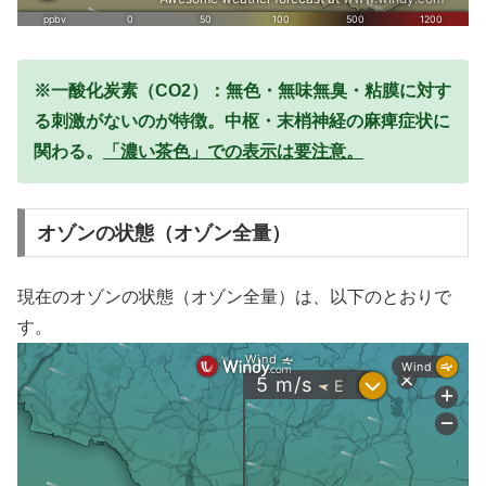
※一酸化炭素（CO2）：無色・無味無臭・粘膜に対す
る刺激がないのが特徴。中枢・末梢神経の麻痺症状に
関わる。
「濃い茶色」での表示は要注意。
オゾンの状態（オゾン全量）
現在のオゾンの状態（オゾン全量）は、以下のとおりで
す。