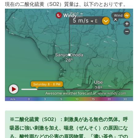
現在の二酸化硫黄（SO2）質量は、以下のとおりです。
※二酸化硫黄（SO2）：刺激臭がある無色の気体。呼
吸器に強い刺激を加え、喘息（ぜんそく）の原因にな
る。酸性雨などの公害の原因物質。
「濃い茶色」での