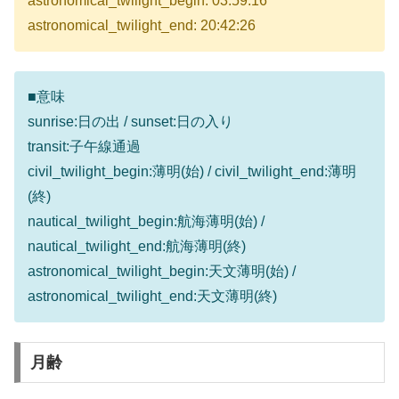
astronomical_twilight_begin: 03:59:16
astronomical_twilight_end: 20:42:26
■意味
sunrise:日の出 / sunset:日の入り
transit:子午線通過
civil_twilight_begin:薄明(始) / civil_twilight_end:薄明
(終)
nautical_twilight_begin:航海薄明(始) /
nautical_twilight_end:航海薄明(終)
astronomical_twilight_begin:天文薄明(始) /
astronomical_twilight_end:天文薄明(終)
月齢