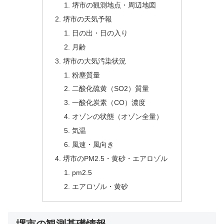
堺市の観測地点・周辺地図
堺市の天気予報
日の出・日の入り
月齢
堺市の大気汚染状況
粉塵質量
二酸化硫黄（SO2）質量
一酸化炭素（CO）濃度
オゾンの状態（オゾン全量）
気温
風速・風向き
堺市のPM2.5・黄砂・エアロゾル
pm2.5
エアロゾル・黄砂
堺市の観測基礎情報