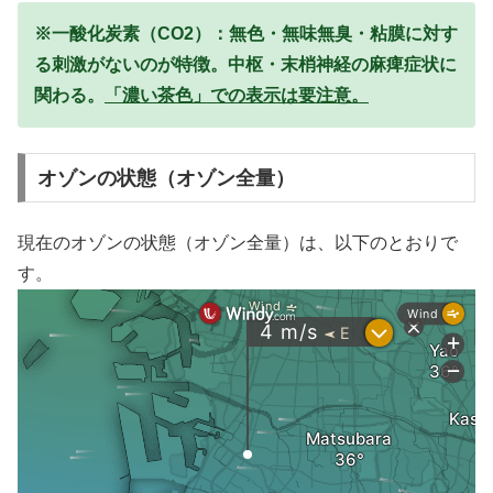
※一酸化炭素（CO2）：無色・無味無臭・粘膜に対す
る刺激がないのが特徴。中枢・末梢神経の麻痺症状に
関わる。
「濃い茶色」での表示は要注意。
オゾンの状態（オゾン全量）
現在のオゾンの状態（オゾン全量）は、以下のとおりで
す。