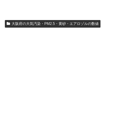
大阪府の大気汚染・PM2.5・黄砂・エアロゾルの数値