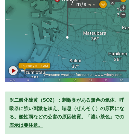
※二酸化硫黄（SO2）：刺激臭がある無色の気体。呼
吸器に強い刺激を加え、喘息（ぜんそく）の原因にな
る。酸性雨などの公害の原因物質。
「濃い茶色」での
表示は要注意。