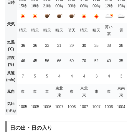
日時
15時
18時
21時
00時
03時
06時
09時
12時
15時
天気
薄い
晴天
晴天
晴天
晴天
晴天
晴天
晴天
雲
雲
気温
36
36
33
31
29
30
35
38
38
(℃)
湿度
46
45
56
66
69
70
52
40
35
(%)
風速
7
5
5
4
4
4
3
4
3
(m/s)
東北
東北
東南
風向
東
東
東
東
東
東
東
東
東
気圧
1005
1005
1006
1007
1006
1007
1007
1006
1004
(hPa)
日の出・日の入り