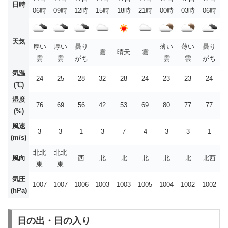
日時
06時
09時
12時
15時
18時
21時
00時
03時
06時
天気
厚い
厚い
曇り
薄い
薄い
曇り
雲
晴天
雲
雲
雲
がち
雲
雲
がち
気温
24
25
28
32
28
24
23
23
24
(℃)
湿度
76
69
56
42
53
69
80
77
77
(%)
風速
3
3
1
3
7
4
3
3
1
(m/s)
北北
北北
風向
西
北
北
北
北
北
北西
東
東
気圧
1007
1007
1006
1003
1003
1005
1004
1002
1002
(hPa)
日の出・日の入り