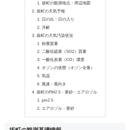
坂町の観測地点・周辺地図
坂町の天気予報
日の出・日の入り
月齢
坂町の大気汚染状況
粉塵質量
二酸化硫黄（SO2）質量
一酸化炭素（CO）濃度
オゾンの状態（オゾン全量）
気温
風速・風向き
坂町のPM2.5・黄砂・エアロゾル
pm2.5
エアロゾル・黄砂
坂町の観測基礎情報