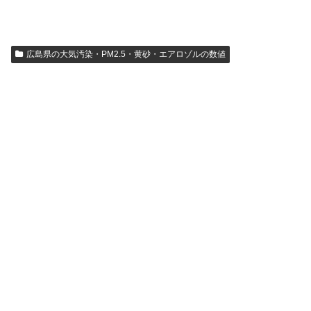
広島県の大気汚染・PM2.5・黄砂・エアロゾルの数値