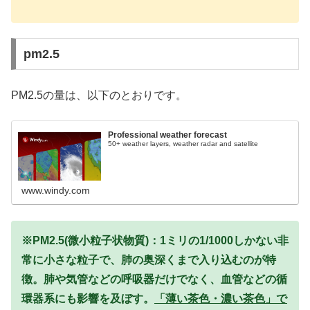
pm2.5
PM2.5の量は、以下のとおりです。
Professional weather forecast
50+ weather layers, weather radar and satellite
www.windy.com
※PM2.5(微小粒子状物質)：1ミリの1/1000しかない非
常に小さな粒子で、肺の奥深くまで入り込むのが特
徴。肺や気管などの呼吸器だけでなく、血管などの循
環器系にも影響を及ぼす。
「薄い茶色・濃い茶色」で