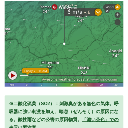
※二酸化硫黄（SO2）：刺激臭がある無色の気体。呼
吸器に強い刺激を加え、喘息（ぜんそく）の原因にな
る。酸性雨などの公害の原因物質。
「濃い茶色」での
表示は要注意。