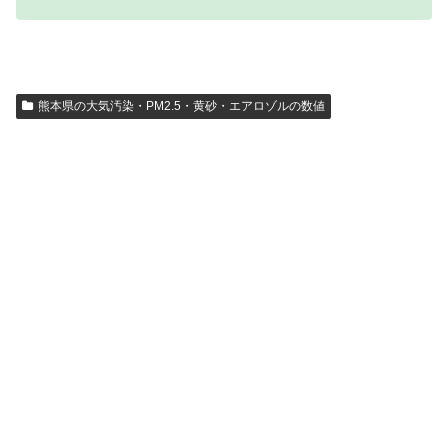
熊本県の大気汚染・PM2.5・黄砂・エアロゾルの数値