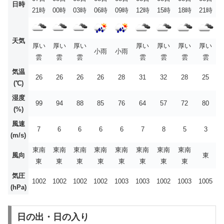
日時
21時
00時
03時
06時
09時
12時
15時
18時
21時
天気
厚い
厚い
厚い
厚い
厚い
厚い
厚い
小雨
小雨
雲
雲
雲
雲
雲
雲
雲
気温
26
26
26
26
28
31
32
28
25
(℃)
湿度
99
94
88
85
76
64
57
72
80
(%)
風速
7
6
6
6
6
7
8
5
3
(m/s)
東南
東南
東南
東南
東南
東南
東南
東南
風向
東
東
東
東
東
東
東
東
東
気圧
1002
1002
1002
1002
1003
1003
1002
1003
1005
(hPa)
日の出・日の入り