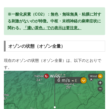
※一酸化炭素（CO2）：無色・無味無臭・粘膜に対す
る刺激がないのが特徴。中枢・末梢神経の麻痺症状に
関わる。
「濃い茶色」での表示は要注意。
オゾンの状態（オゾン全量）
現在のオゾンの状態（オゾン全量）は、以下のとおりで
す。