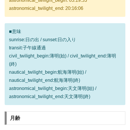
astronomical_twilight_begin: 03:19:53
astronomical_twilight_end: 20:16:06
■意味
sunrise:日の出 / sunset:日の入り
transit:子午線通過
civil_twilight_begin:薄明(始) / civil_twilight_end:薄明
(終)
nautical_twilight_begin:航海薄明(始) /
nautical_twilight_end:航海薄明(終)
astronomical_twilight_begin:天文薄明(始) /
astronomical_twilight_end:天文薄明(終)
月齢