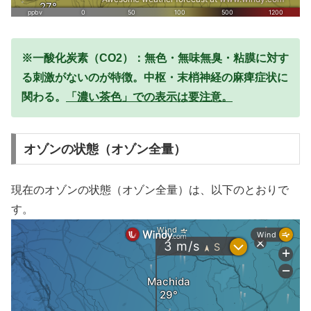
※一酸化炭素（CO2）：無色・無味無臭・粘膜に対す
る刺激がないのが特徴。中枢・末梢神経の麻痺症状に
関わる。
「濃い茶色」での表示は要注意。
オゾンの状態（オゾン全量）
現在のオゾンの状態（オゾン全量）は、以下のとおりで
す。