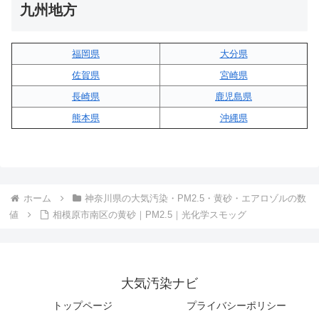
九州地方
福岡県
大分県
佐賀県
宮崎県
長崎県
鹿児島県
熊本県
沖縄県
ホーム
神奈川県の大気汚染・PM2.5・黄砂・エアロゾルの数
値
相模原市南区の黄砂｜PM2.5｜光化学スモッグ
大気汚染ナビ
トップページ
プライバシーポリシー