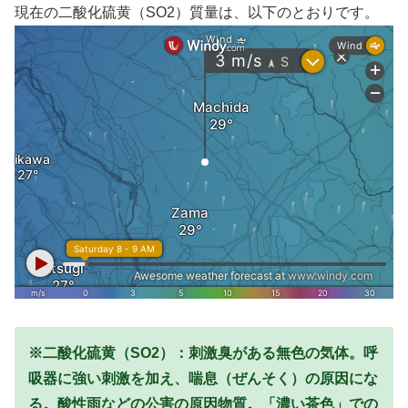
現在の二酸化硫黄（SO2）質量は、以下のとおりです。
※二酸化硫黄（SO2）：刺激臭がある無色の気体。呼
吸器に強い刺激を加え、喘息（ぜんそく）の原因にな
る。酸性雨などの公害の原因物質。
「濃い茶色」での