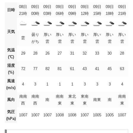
08日
09日
09日
09日
09日
09日
09日
09日
09日
日時
21時
00時
03時
06時
09時
12時
15時
18時
21時
天気
曇り
厚い
厚い
厚い
厚い
厚い
厚い
厚い
雲
がち
雲
雲
雲
雲
雲
雲
雲
気温
29
28
26
27
31
32
33
30
28
(℃)
湿度
72
77
82
81
61
43
41
45
63
(%)
風速
4
3
1
1
1
3
3
3
4
(m/s)
南南
南南
南南
東北
東南
南南
風向
南
南東
南
西
西
東
東
東
東
気圧
1007
1007
1007
1008
1008
1007
1005
1005
1007
(hPa)