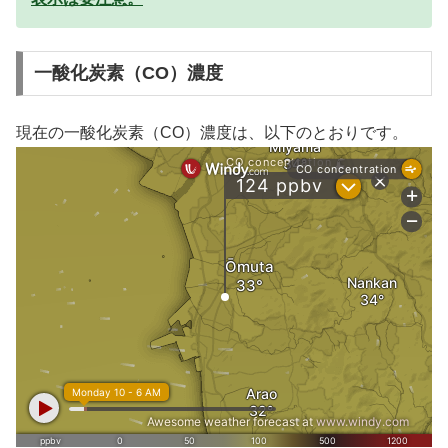
一酸化炭素（CO）濃度
現在の一酸化炭素（CO）濃度は、以下のとおりです。