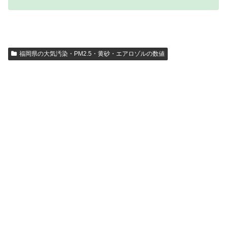
福岡県の大気汚染・PM2.5・黄砂・エアロゾルの数値