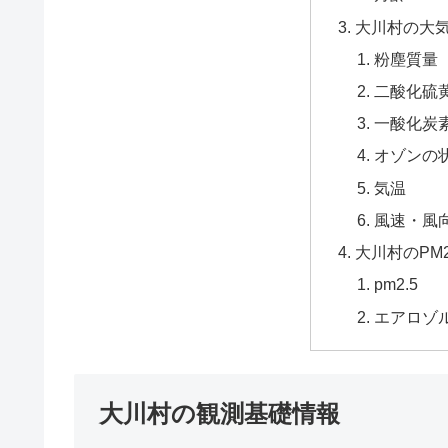
大川村の大
粉塵質量
二酸化硫黄
一酸化炭
オゾンの
気温
風速・風
大川村のPM
pm2.5
エアロゾ
大川村の観測基礎情報