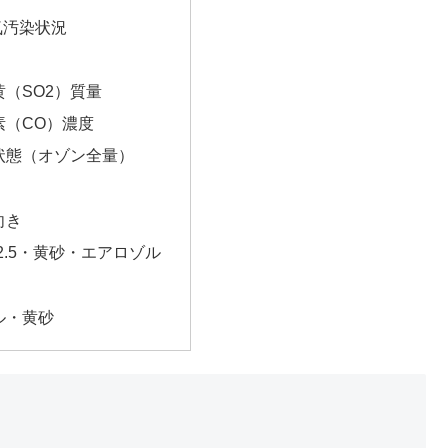
気汚染状況
（SO2）質量
素（CO）濃度
状態（オゾン全量）
向き
2.5・黄砂・エアロゾル
ル・黄砂