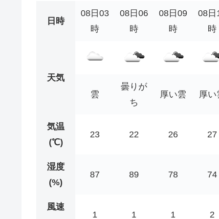
08日03
08日06
08日09
08日
日時
時
時
時
時
天気
曇りが
雲
厚い雲
厚い
ち
気温
23
22
26
27
(℃)
湿度
87
89
78
74
(%)
風速
1
1
1
2