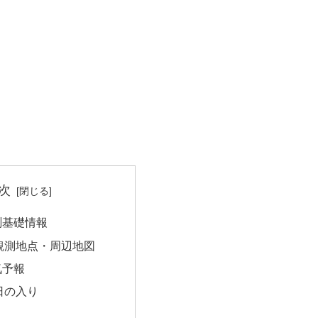
次
測基礎情報
観測地点・周辺地図
気予報
日の入り