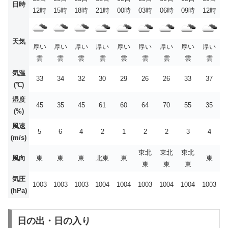
日時
12時
15時
18時
21時
00時
03時
06時
09時
12時
天気
厚い
厚い
厚い
厚い
厚い
厚い
厚い
厚い
厚い
雲
雲
雲
雲
雲
雲
雲
雲
雲
気温
33
34
32
30
29
26
26
33
37
(℃)
湿度
45
35
45
61
60
64
70
55
35
(%)
風速
5
6
4
2
1
2
2
3
4
(m/s)
東北
東北
東北
風向
東
東
東
北東
東
東
東
東
東
気圧
1003
1003
1003
1004
1004
1003
1004
1004
1003
(hPa)
日の出・日の入り