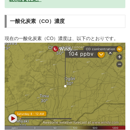
一酸化炭素（CO）濃度
現在の一酸化炭素（CO）濃度は、以下のとおりです。