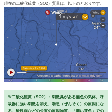
現在の二酸化硫黄（SO2）質量は、以下のとおりです。
※二酸化硫黄（SO2）：刺激臭がある無色の気体。呼
吸器に強い刺激を加え、喘息（ぜんそく）の原因にな
る。酸性雨などの公害の原因物質。
「濃い茶色」での