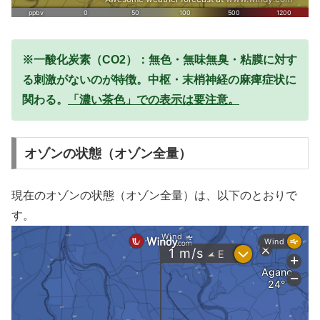
※一酸化炭素（CO2）：無色・無味無臭・粘膜に対す
る刺激がないのが特徴。中枢・末梢神経の麻痺症状に
関わる。
「濃い茶色」での表示は要注意。
オゾンの状態（オゾン全量）
現在のオゾンの状態（オゾン全量）は、以下のとおりで
す。