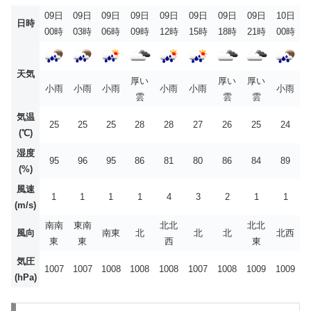
09日
09日
09日
09日
09日
09日
09日
09日
10日
日時
00時
03時
06時
09時
12時
15時
18時
21時
00時
天気
厚い
厚い
厚い
小雨
小雨
小雨
小雨
小雨
小雨
雲
雲
雲
気温
25
25
25
28
28
27
26
25
24
(℃)
湿度
95
96
95
86
81
80
86
84
89
(%)
風速
1
1
1
1
4
3
2
1
1
(m/s)
南南
東南
北北
北北
風向
南東
北
北
北
北西
東
東
西
東
気圧
1007
1007
1008
1008
1008
1007
1008
1009
1009
(hPa)