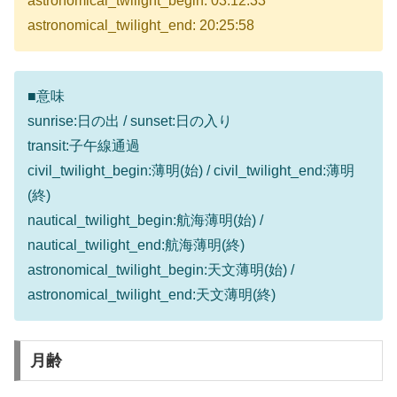
astronomical_twilight_begin: 03:12:33
astronomical_twilight_end: 20:25:58
■意味
sunrise:日の出 / sunset:日の入り
transit:子午線通過
civil_twilight_begin:薄明(始) / civil_twilight_end:薄明
(終)
nautical_twilight_begin:航海薄明(始) /
nautical_twilight_end:航海薄明(終)
astronomical_twilight_begin:天文薄明(始) /
astronomical_twilight_end:天文薄明(終)
月齢