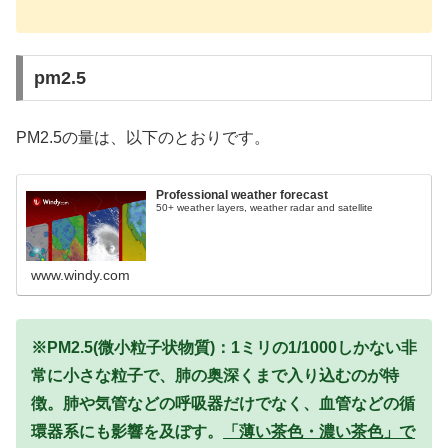
pm2.5
PM2.5の量は、以下のとおりです。
Professional weather forecast
50+ weather layers, weather radar and satellite
www.windy.com
※PM2.5(微小粒子状物質)：1ミリの1/1000しかない非
常に小さな粒子で、肺の奥深くまで入り込むのが特
徴。肺や気管などの呼吸器だけでなく、血管などの循
環器系にも影響を及ぼす。
「薄い茶色・濃い茶色」で