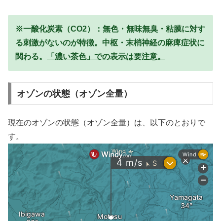
※一酸化炭素（CO2）：無色・無味無臭・粘膜に対す
る刺激がないのが特徴。中枢・末梢神経の麻痺症状に
関わる。
「濃い茶色」での表示は要注意。
オゾンの状態（オゾン全量）
現在のオゾンの状態（オゾン全量）は、以下のとおりで
す。