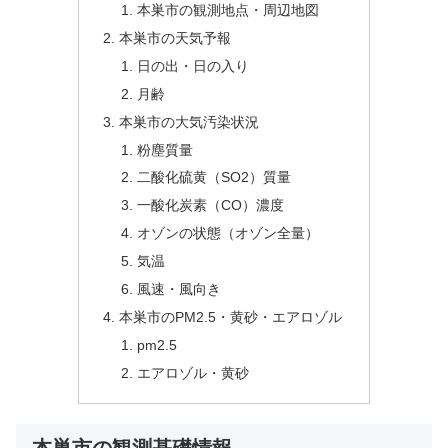
本巣市の観測地点・周辺地図
本巣市の天気予報
日の出・日の入り
月齢
本巣市の大気汚染状況
粉塵質量
二酸化硫黄（SO2）質量
一酸化炭素（CO）濃度
オゾンの状態（オゾン全量）
気温
風速・風向き
本巣市のPM2.5・黄砂・エアロゾル
pm2.5
エアロゾル・黄砂
本巣市の観測基礎情報