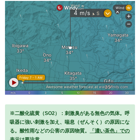
※二酸化硫黄（SO2）：刺激臭がある無色の気体。呼
吸器に強い刺激を加え、喘息（ぜんそく）の原因にな
る。酸性雨などの公害の原因物質。
「濃い茶色」での
表示は要注意。