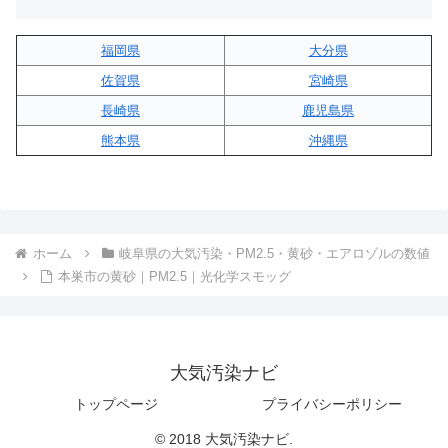
福岡県
大分県
佐賀県
宮崎県
長崎県
鹿児島県
熊本県
沖縄県
ホーム
岐阜県の大気汚染・PM2.5・黄砂・エアロゾルの数値
本巣市の黄砂｜PM2.5｜光化学スモッグ
大気汚染ナビ
トップページ
プライバシーポリシー
© 2018 大気汚染ナビ.