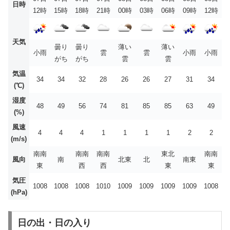
日時
12時
15時
18時
21時
00時
03時
06時
09時
12時
天気
曇り
曇り
薄い
薄い
小雨
雲
雲
小雨
小雨
がち
がち
雲
雲
気温
34
34
32
28
26
26
27
31
34
(℃)
湿度
48
49
56
74
81
85
85
63
49
(%)
風速
4
4
4
1
1
1
1
2
2
(m/s)
南南
南南
南南
東北
南南
風向
南
北東
北
南東
東
西
西
東
東
気圧
1008
1008
1008
1010
1009
1009
1009
1009
1008
(hPa)
日の出・日の入り