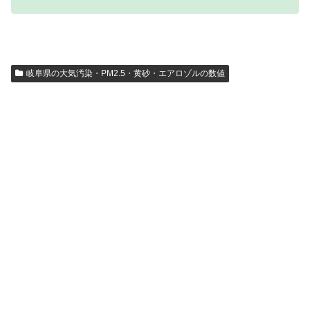
岐阜県の大気汚染・PM2.5・黄砂・エアロゾルの数値