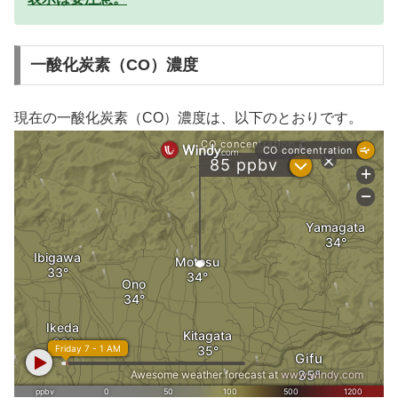
一酸化炭素（CO）濃度
現在の一酸化炭素（CO）濃度は、以下のとおりです。