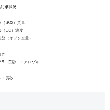
気汚染状況
（SO2）質量
素（CO）濃度
状態（オゾン全量）
向き
2.5・黄砂・エアロゾル
ル・黄砂