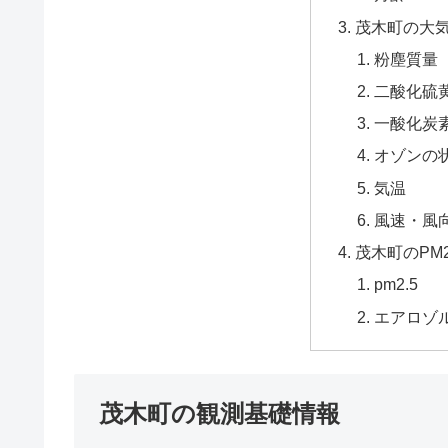
茂木町の大
粉塵質量
二酸化硫黄
一酸化炭
オゾンの
気温
風速・風
茂木町のPM
pm2.5
エアロゾ
茂木町の観測基礎情報