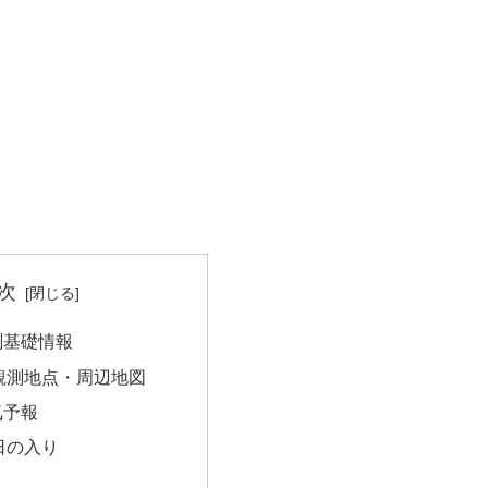
次
測基礎情報
観測地点・周辺地図
気予報
日の入り