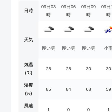
09日03
09日06
09日09
09日
日時
時
時
時
時
天気
厚い雲
厚い雲
厚い雲
小
気温
25
25
30
30
(℃)
湿度
85
84
68
59
(%)
風速
1
0
0
1