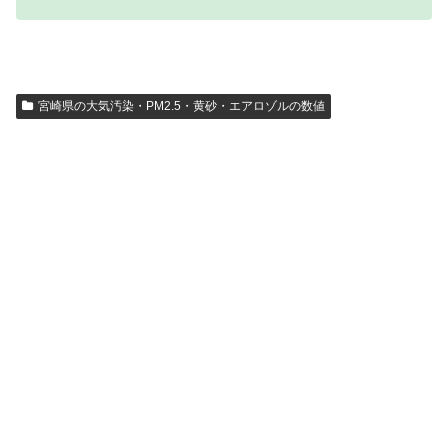
宮崎県の大気汚染・PM2.5・黄砂・エアロゾルの数値