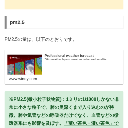
pm2.5
PM2.5の量は、以下のとおりです。
Professional weather forecast
50+ weather layers, weather radar and satellite
www.windy.com
※PM2.5(微小粒子状物質)：1ミリの1/1000しかない非
常に小さな粒子で、肺の奥深くまで入り込むのが特
徴。肺や気管などの呼吸器だけでなく、血管などの循
環器系にも影響を及ぼす。
「薄い茶色・濃い茶色」で