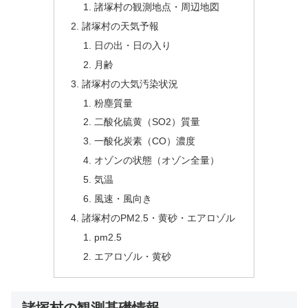
諸塚村の観測地点・周辺地図
諸塚村の天気予報
日の出・日の入り
月齢
諸塚村の大気汚染状況
粉塵質量
二酸化硫黄（SO2）質量
一酸化炭素（CO）濃度
オゾンの状態（オゾン全量）
気温
風速・風向き
諸塚村のPM2.5・黄砂・エアロゾル
pm2.5
エアロゾル・黄砂
諸塚村の観測基礎情報