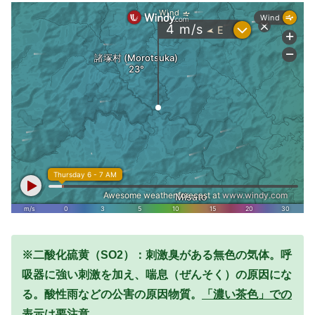
※二酸化硫黄（SO2）：刺激臭がある無色の気体。呼
吸器に強い刺激を加え、喘息（ぜんそく）の原因にな
る。酸性雨などの公害の原因物質。
「濃い茶色」での
表示は要注意。