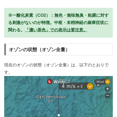
※一酸化炭素（CO2）：無色・無味無臭・粘膜に対す
る刺激がないのが特徴。中枢・末梢神経の麻痺症状に
関わる。
「濃い茶色」での表示は要注意。
オゾンの状態（オゾン全量）
現在のオゾンの状態（オゾン全量）は、以下のとおりで
す。