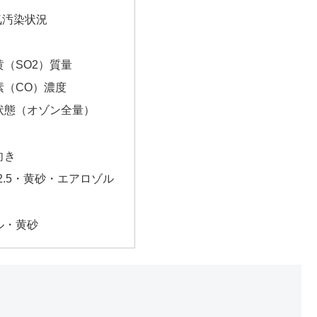
気汚染状況
（SO2）質量
素（CO）濃度
状態（オゾン全量）
向き
2.5・黄砂・エアロゾル
ル・黄砂