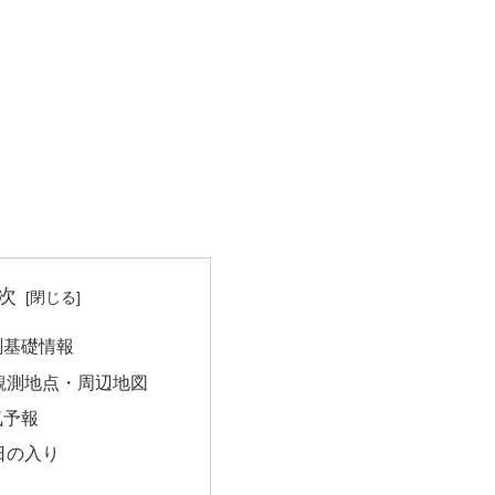
次
測基礎情報
観測地点・周辺地図
気予報
日の入り