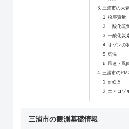
三浦市の大
粉塵質量
二酸化硫黄
一酸化炭
オゾンの
気温
風速・風
三浦市のPM
pm2.5
エアロゾ
三浦市の観測基礎情報