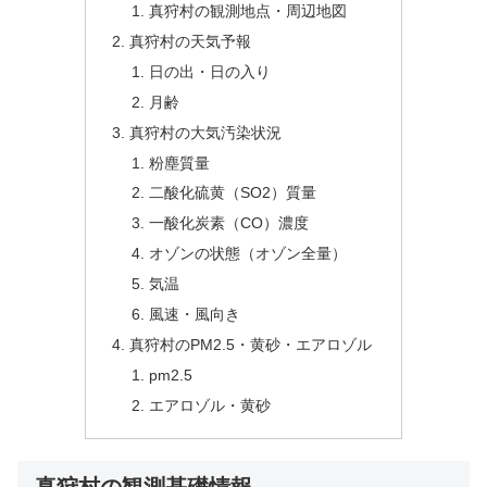
真狩村の観測地点・周辺地図
真狩村の天気予報
日の出・日の入り
月齢
真狩村の大気汚染状況
粉塵質量
二酸化硫黄（SO2）質量
一酸化炭素（CO）濃度
オゾンの状態（オゾン全量）
気温
風速・風向き
真狩村のPM2.5・黄砂・エアロゾル
pm2.5
エアロゾル・黄砂
真狩村の観測基礎情報