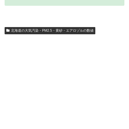
北海道の大気汚染・PM2.5・黄砂・エアロゾルの数値