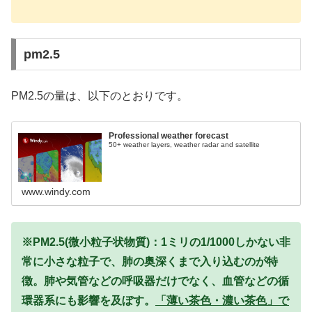
pm2.5
PM2.5の量は、以下のとおりです。
Professional weather forecast
50+ weather layers, weather radar and satellite
www.windy.com
※PM2.5(微小粒子状物質)：1ミリの1/1000しかない非
常に小さな粒子で、肺の奥深くまで入り込むのが特
徴。肺や気管などの呼吸器だけでなく、血管などの循
環器系にも影響を及ぼす。
「薄い茶色・濃い茶色」で