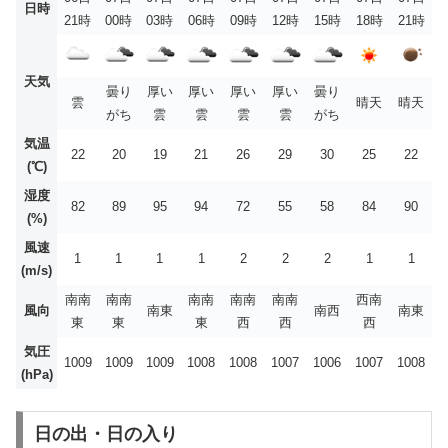
日時
21時
00時
03時
06時
09時
12時
15時
18時
21時
天気
曇り
厚い
厚い
厚い
厚い
曇り
雲
晴天
晴天
がち
雲
雲
雲
雲
がち
気温
22
20
19
21
26
29
30
25
22
(℃)
湿度
82
89
95
94
72
55
58
84
90
(%)
風速
1
1
1
1
2
2
2
1
1
(m/s)
南南
南南
南南
南南
南南
西南
風向
南東
南西
南東
東
東
東
西
西
西
気圧
1009
1009
1009
1008
1008
1007
1006
1007
1008
(hPa)
日の出・日の入り