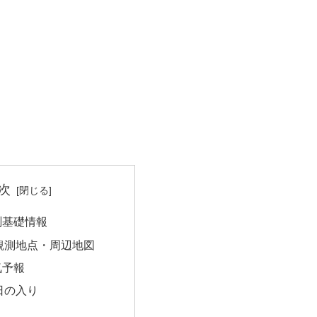
次
測基礎情報
観測地点・周辺地図
気予報
日の入り