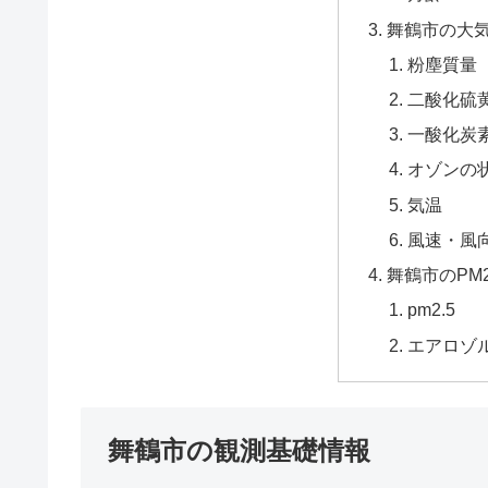
舞鶴市の大
粉塵質量
二酸化硫黄
一酸化炭
オゾンの
気温
風速・風
舞鶴市のPM
pm2.5
エアロゾ
舞鶴市の観測基礎情報