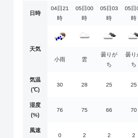
04日21
05日00
05日03
05日
日時
時
時
時
時
天気
曇りが
曇り
小雨
雲
ち
ち
気温
30
28
25
25
(℃)
湿度
76
75
66
70
(%)
風速
0
2
2
2