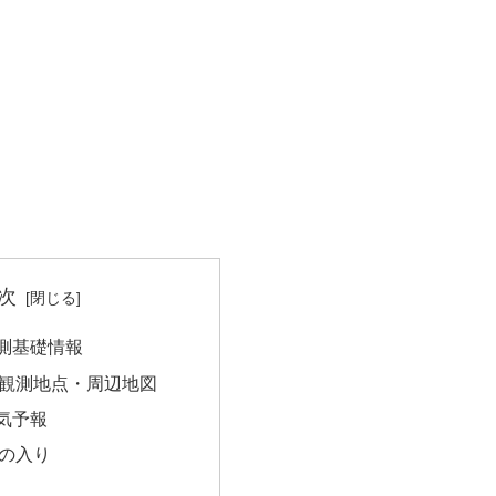
次
測基礎情報
観測地点・周辺地図
気予報
の入り