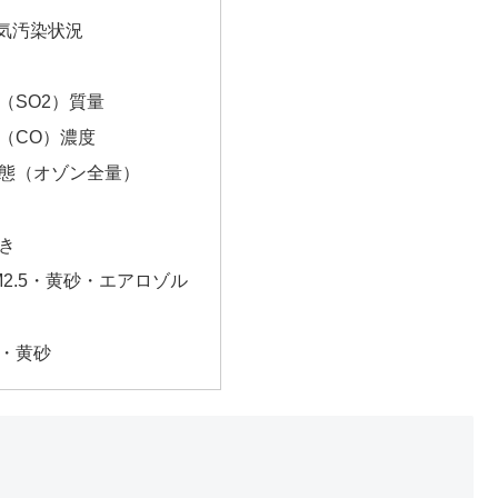
気汚染状況
（SO2）質量
（CO）濃度
態（オゾン全量）
き
2.5・黄砂・エアロゾル
・黄砂