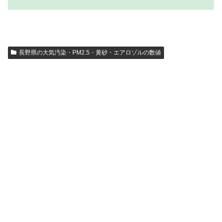
長野県の大気汚染・PM2.5・黄砂・エアロゾルの数値