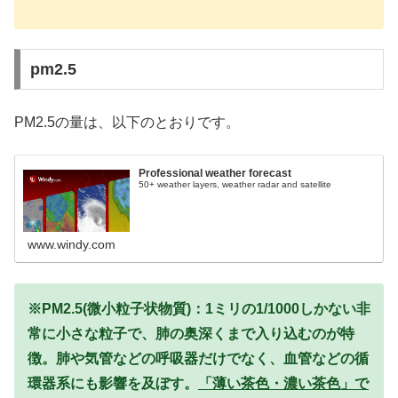
pm2.5
PM2.5の量は、以下のとおりです。
Professional weather forecast
50+ weather layers, weather radar and satellite
www.windy.com
※PM2.5(微小粒子状物質)：1ミリの1/1000しかない非
常に小さな粒子で、肺の奥深くまで入り込むのが特
徴。肺や気管などの呼吸器だけでなく、血管などの循
環器系にも影響を及ぼす。
「薄い茶色・濃い茶色」で