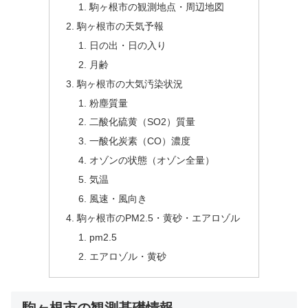
駒ヶ根市の観測地点・周辺地図
駒ヶ根市の天気予報
日の出・日の入り
月齢
駒ヶ根市の大気汚染状況
粉塵質量
二酸化硫黄（SO2）質量
一酸化炭素（CO）濃度
オゾンの状態（オゾン全量）
気温
風速・風向き
駒ヶ根市のPM2.5・黄砂・エアロゾル
pm2.5
エアロゾル・黄砂
駒ヶ根市の観測基礎情報