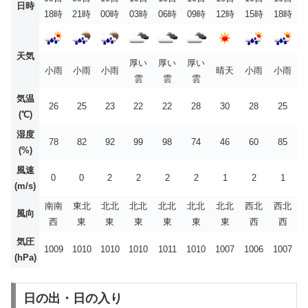
日時
18時
21時
00時
03時
06時
09時
12時
15時
18時
天気
厚い
厚い
厚い
小雨
小雨
小雨
晴天
小雨
小雨
雲
雲
雲
気温
26
25
23
22
22
28
30
28
25
(℃)
湿度
78
82
92
99
98
74
46
60
85
(%)
風速
0
0
2
2
2
2
1
2
1
(m/s)
南南
東北
北北
北北
北北
北北
北北
西北
西北
風向
西
東
東
東
東
東
東
西
西
気圧
1009
1010
1010
1010
1011
1010
1007
1006
1007
(hPa)
日の出・日の入り