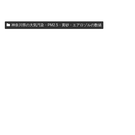
神奈川県の大気汚染・PM2.5・黄砂・エアロゾルの数値