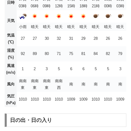
日時
03時
06時
09時
12時
15時
18時
21時
00時
03時
天気
小雨
晴天
晴天
晴天
晴天
晴天
晴天
晴天
晴天
気温
27
27
30
32
31
29
28
26
26
(℃)
湿度
92
89
80
71
75
81
84
82
79
(%)
風速
1
2
3
5
6
6
5
5
3
(m/s)
南南
南南
南南
南南
風向
南
南
南
南
南
東
東
東
西
気圧
1010
1010
1010
1010
1009
1009
1010
1010
1009
(hPa)
日の出・日の入り