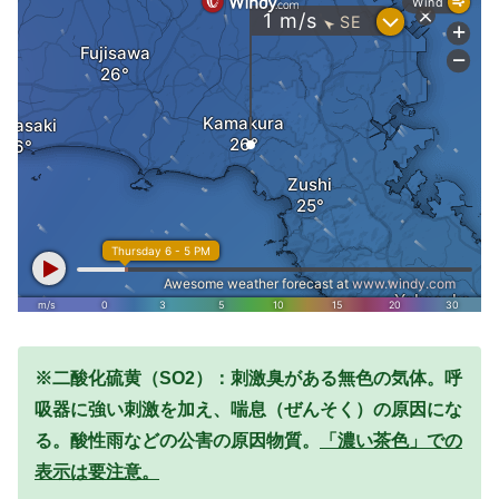
※二酸化硫黄（SO2）：刺激臭がある無色の気体。呼
吸器に強い刺激を加え、喘息（ぜんそく）の原因にな
る。酸性雨などの公害の原因物質。
「濃い茶色」での
表示は要注意。