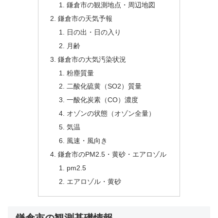
鎌倉市の観測地点・周辺地図
鎌倉市の天気予報
日の出・日の入り
月齢
鎌倉市の大気汚染状況
粉塵質量
二酸化硫黄（SO2）質量
一酸化炭素（CO）濃度
オゾンの状態（オゾン全量）
気温
風速・風向き
鎌倉市のPM2.5・黄砂・エアロゾル
pm2.5
エアロゾル・黄砂
鎌倉市の観測基礎情報