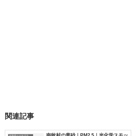
関連記事
南牧村の黄砂｜PM2.5｜光化学スモッ
長野県の大気汚染・PM2.5・黄砂・エアロゾルの数値