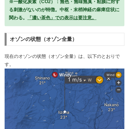
※一酸化炭素（CO2）：無色・無味無臭・粘膜に対す
る刺激がないのが特徴。中枢・末梢神経の麻痺症状に
関わる。
「濃い茶色」での表示は要注意。
オゾンの状態（オゾン全量）
現在のオゾンの状態（オゾン全量）は、以下のとおりで
す。