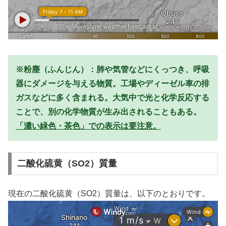
※粉塵（ふんじん）：肺や気管などにくっつき、呼吸
器にダメージを与える物質。工場やディーゼル車の排
ガスなどに多く含まれる。大気中で光と化学反応する
ことで、別の化学物質が生み出されることもある。
「濃い緑色・茶色」での表示は要注意。
二酸化硫黄（SO2）質量
現在の二酸化硫黄（SO2）質量は、以下のとおりです。