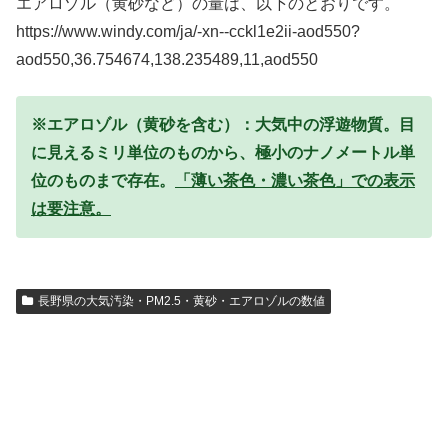
エアロゾル（黄砂など）の量は、以下のとおりです。
https://www.windy.com/ja/-xn--cckl1e2ii-aod550?
aod550,36.754674,138.235489,11,aod550
※エアロゾル（黄砂を含む）：大気中の浮遊物質。目
に見えるミリ単位のものから、極小のナノメートル単
位のものまで存在。
「薄い茶色・濃い茶色」での表示
は要注意。
長野県の大気汚染・PM2.5・黄砂・エアロゾルの数値