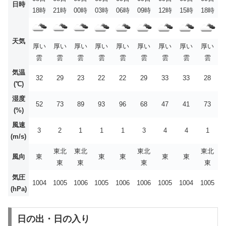
日時
18時
21時
00時
03時
06時
09時
12時
15時
18時
天気
厚い
厚い
厚い
厚い
厚い
厚い
厚い
厚い
厚い
雲
雲
雲
雲
雲
雲
雲
雲
雲
気温
32
29
23
22
22
29
33
33
28
(℃)
湿度
52
73
89
93
96
68
47
41
73
(%)
風速
3
2
1
1
1
3
4
4
1
(m/s)
東北
東北
東北
東北
風向
東
東
東
東
東
東
東
東
東
気圧
1004
1005
1006
1005
1006
1006
1005
1004
1005
(hPa)
日の出・日の入り