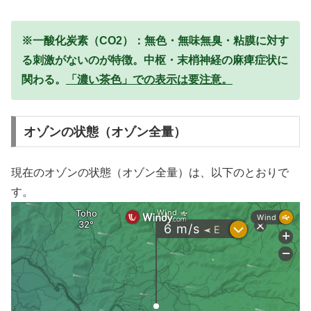
※一酸化炭素（CO2）：無色・無味無臭・粘膜に対す
る刺激がないのが特徴。中枢・末梢神経の麻痺症状に
関わる。
「濃い茶色」での表示は要注意。
オゾンの状態（オゾン全量）
現在のオゾンの状態（オゾン全量）は、以下のとおりで
す。