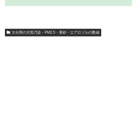
大分県の大気汚染・PM2.5・黄砂・エアロゾルの数値