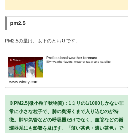
pm2.5
PM2.5の量は、以下のとおりです。
Professional weather forecast
50+ weather layers, weather radar and satellite
www.windy.com
※PM2.5(微小粒子状物質)：1ミリの1/1000しかない非
常に小さな粒子で、肺の奥深くまで入り込むのが特
徴。肺や気管などの呼吸器だけでなく、血管などの循
環器系にも影響を及ぼす。
「薄い茶色・濃い茶色」で