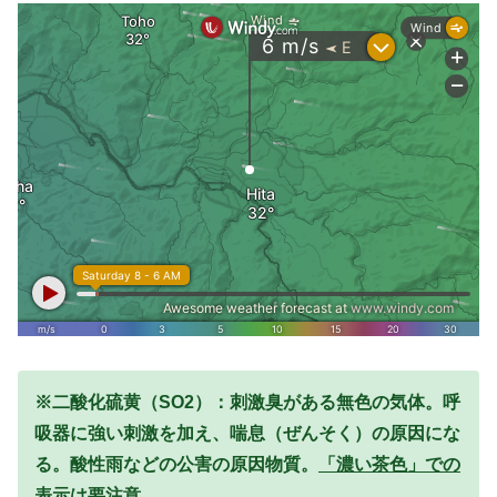
※二酸化硫黄（SO2）：刺激臭がある無色の気体。呼
吸器に強い刺激を加え、喘息（ぜんそく）の原因にな
る。酸性雨などの公害の原因物質。
「濃い茶色」での
表示は要注意。