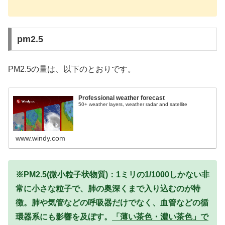
pm2.5
PM2.5の量は、以下のとおりです。
Professional weather forecast
50+ weather layers, weather radar and satellite
www.windy.com
※PM2.5(微小粒子状物質)：1ミリの1/1000しかない非
常に小さな粒子で、肺の奥深くまで入り込むのが特
徴。肺や気管などの呼吸器だけでなく、血管などの循
環器系にも影響を及ぼす。
「薄い茶色・濃い茶色」で