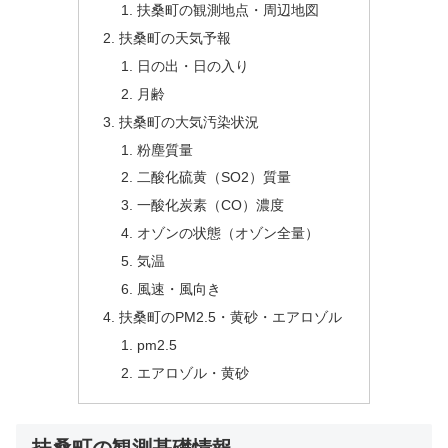
扶桑町の観測地点・周辺地図
扶桑町の天気予報
日の出・日の入り
月齢
扶桑町の大気汚染状況
粉塵質量
二酸化硫黄（SO2）質量
一酸化炭素（CO）濃度
オゾンの状態（オゾン全量）
気温
風速・風向き
扶桑町のPM2.5・黄砂・エアロゾル
pm2.5
エアロゾル・黄砂
扶桑町の観測基礎情報