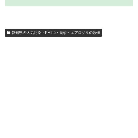
愛知県の大気汚染・PM2.5・黄砂・エアロゾルの数値