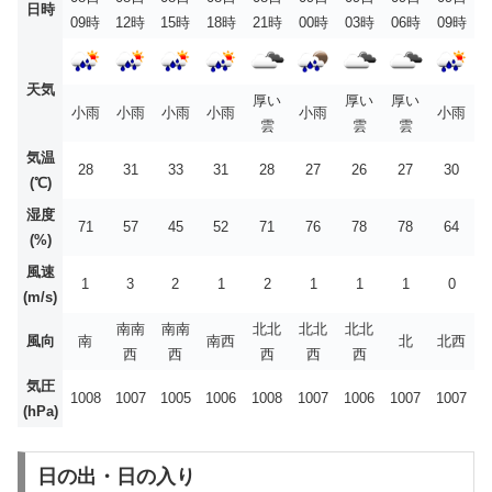
日時
09時
12時
15時
18時
21時
00時
03時
06時
09時
天気
厚い
厚い
厚い
小雨
小雨
小雨
小雨
小雨
小雨
雲
雲
雲
気温
28
31
33
31
28
27
26
27
30
(℃)
湿度
71
57
45
52
71
76
78
78
64
(%)
風速
1
3
2
1
2
1
1
1
0
(m/s)
南南
南南
北北
北北
北北
風向
南
南西
北
北西
西
西
西
西
西
気圧
1008
1007
1005
1006
1008
1007
1006
1007
1007
(hPa)
日の出・日の入り