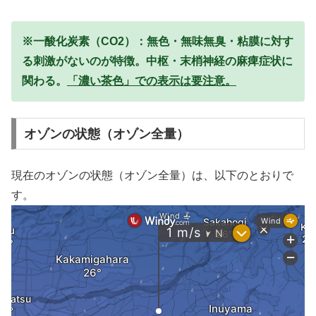
※一酸化炭素（CO2）：無色・無味無臭・粘膜に対す
る刺激がないのが特徴。中枢・末梢神経の麻痺症状に
関わる。
「濃い茶色」での表示は要注意。
オゾンの状態（オゾン全量）
現在のオゾンの状態（オゾン全量）は、以下のとおりで
す。