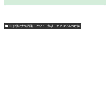
山形県の大気汚染・PM2.5・黄砂・エアロゾルの数値