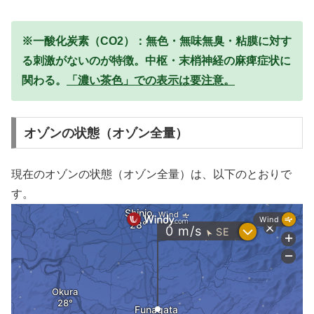
※一酸化炭素（CO2）：無色・無味無臭・粘膜に対す
る刺激がないのが特徴。中枢・末梢神経の麻痺症状に
関わる。
「濃い茶色」での表示は要注意。
オゾンの状態（オゾン全量）
現在のオゾンの状態（オゾン全量）は、以下のとおりで
す。