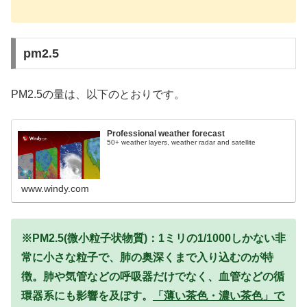
pm2.5
PM2.5の量は、以下のとおりです。
Professional weather forecast
50+ weather layers, weather radar and satellite
www.windy.com
※PM2.5(微小粒子状物質)：1ミリの1/1000しかない非
常に小さな粒子で、肺の奥深くまで入り込むのが特
徴。肺や気管などの呼吸器だけでなく、血管などの循
環器系にも影響を及ぼす。
「薄い茶色・濃い茶色」で