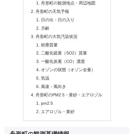
舟形町の観測地点・周辺地図
舟形町の天気予報
日の出・日の入り
月齢
舟形町の大気汚染状況
粉塵質量
二酸化硫黄（SO2）質量
一酸化炭素（CO）濃度
オゾンの状態（オゾン全量）
気温
風速・風向き
舟形町のPM2.5・黄砂・エアロゾル
pm2.5
エアロゾル・黄砂
舟形町の観測基礎情報