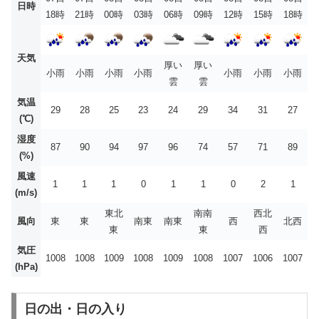
日時
18時
21時
00時
03時
06時
09時
12時
15時
18時
天気
厚い
厚い
小雨
小雨
小雨
小雨
小雨
小雨
小雨
雲
雲
気温
29
28
25
23
24
29
34
31
27
(℃)
湿度
87
90
94
97
96
74
57
71
89
(%)
風速
1
1
1
0
1
1
0
2
1
(m/s)
東北
南南
西北
風向
東
東
南東
南東
西
北西
東
東
西
気圧
1008
1008
1009
1008
1009
1008
1007
1006
1007
(hPa)
日の出・日の入り