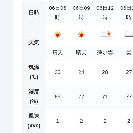
06日06
06日09
06日12
06日
日時
時
時
時
時
天気
晴天
晴天
薄い雲
雲
気温
20
24
28
27
(℃)
湿度
88
77
71
77
(%)
風速
1
2
2
2
(m/s)