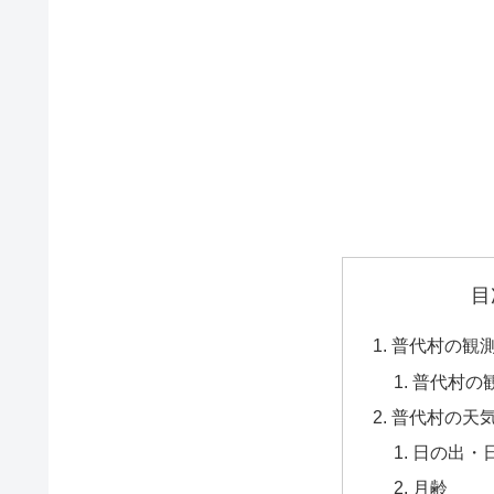
目
普代村の観
普代村の
普代村の天
日の出・
月齢