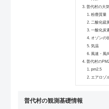
普代村の大
粉塵質量
二酸化硫黄
一酸化炭
オゾンの
気温
風速・風
普代村のPM
pm2.5
エアロゾ
普代村の観測基礎情報