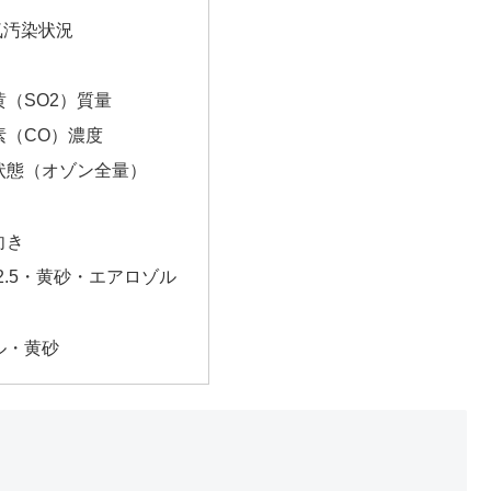
気汚染状況
（SO2）質量
素（CO）濃度
状態（オゾン全量）
向き
2.5・黄砂・エアロゾル
ル・黄砂