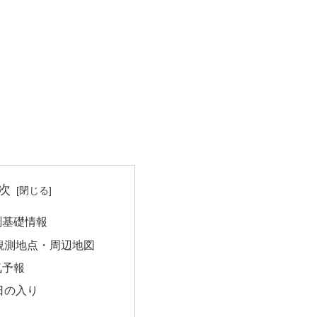
次
測基礎情報
観測地点・周辺地図
気予報
日の入り