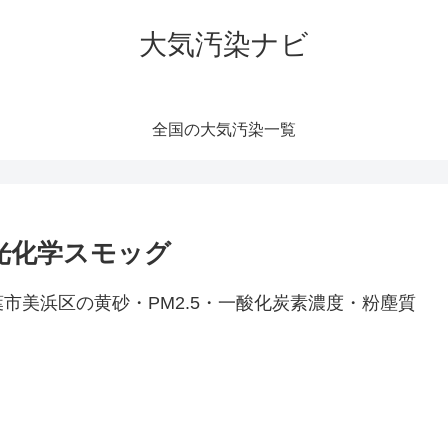
大気汚染ナビ
全国の大気汚染一覧
｜光化学スモッグ
市美浜区の黄砂・PM2.5・一酸化炭素濃度・粉塵質