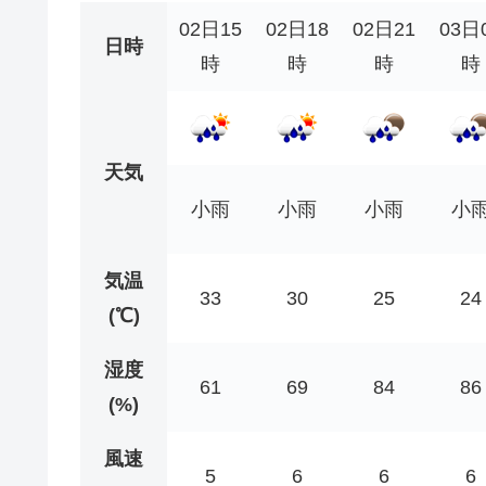
02日15
02日18
02日21
03日
日時
時
時
時
時
天気
小雨
小雨
小雨
小
気温
33
30
25
24
(℃)
湿度
61
69
84
86
(%)
風速
5
6
6
6