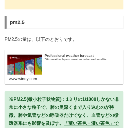
pm2.5
PM2.5の量は、以下のとおりです。
Professional weather forecast
50+ weather layers, weather radar and satellite
www.windy.com
※PM2.5(微小粒子状物質)：1ミリの1/1000しかない非
常に小さな粒子で、肺の奥深くまで入り込むのが特
徴。肺や気管などの呼吸器だけでなく、血管などの循
環器系にも影響を及ぼす。
「薄い茶色・濃い茶色」で