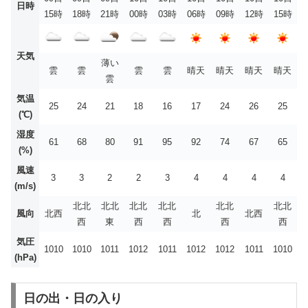
日時
15時
18時
21時
00時
03時
06時
09時
12時
15時
天気
薄い
雲
雲
雲
雲
晴天
晴天
晴天
晴天
雲
気温
25
24
21
18
16
17
24
26
25
(℃)
湿度
61
68
80
91
95
92
74
67
65
(%)
風速
3
3
2
2
3
4
4
4
4
(m/s)
北北
北北
北北
北北
北北
北北
風向
北西
北
北西
西
東
西
西
西
西
気圧
1010
1010
1011
1012
1011
1012
1012
1011
1010
(hPa)
日の出・日の入り