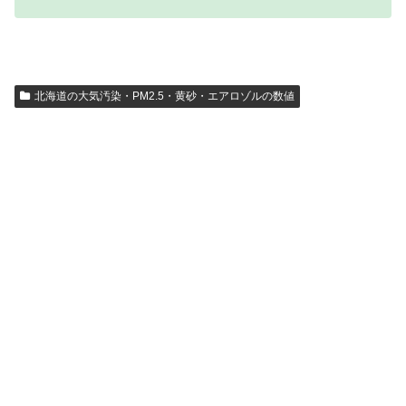
北海道の大気汚染・PM2.5・黄砂・エアロゾルの数値