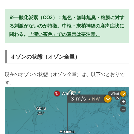
※一酸化炭素（CO2）：無色・無味無臭・粘膜に対す
る刺激がないのが特徴。中枢・末梢神経の麻痺症状に
関わる。
「濃い茶色」での表示は要注意。
オゾンの状態（オゾン全量）
現在のオゾンの状態（オゾン全量）は、以下のとおりで
す。