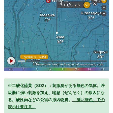
※二酸化硫黄（SO2）：刺激臭がある無色の気体。呼
吸器に強い刺激を加え、喘息（ぜんそく）の原因にな
る。酸性雨などの公害の原因物質。
「濃い茶色」での
表示は要注意。