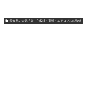
愛知県の大気汚染・PM2.5・黄砂・エアロゾルの数値