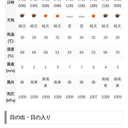
日時
00時
03時
06時
09時
12時
15時
18時
21時
00時
天気
晴天
晴天
晴天
晴天
雲
雲
晴天
晴天
晴天
気温
30
29
29
32
35
34
32
29
28
(℃)
湿度
69
69
68
51
43
44
53
66
70
(%)
風速
3
2
1
3
7
7
6
4
3
(m/s)
東南
南南
南南
風向
南
南東
南東
南
南
南
東
東
東
気圧
1009
1009
1009
1009
1008
1006
1007
1009
1009
(hPa)
日の出・日の入り